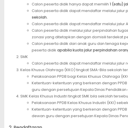
Calon peserta didik hanya dapat memilih
1 (satu) 
Calon peserta didik dapat mendaftar melalui jalur 
sekolah.
Calon peserta didik dapat mendaftar melalui jalur 
Calon peserta didik melalui jalur perpindahan tug
zonasi yang ditetapkan dengan domisili terdekat pe
Calon peserta didik dari anak guru dan tenaga k
peserta didik
apabila kuota jalur perpindahan orang
SMK
Calon peserta didik dapat mendaftar melalui jalur r
Kelas Khusus Olahraga (KKO) tingkat SMA-Bila sekolah 
Pelaksanaan PPDB bagi Kelas Khusus Olahraga (K
Ketentuan-ketentuan yang berkenan dengan PPDB
guru dengan persetujuan Kepala Dinas Pendidikan 
SMK Kelas Khusus Industri tingkat SMK bila sekolah ters
Pelaksanaan PPDB Kelas Khusus Industri (KKI) seb
Ketentuan-ketentuan yang berkenan dengan PPDB K
dewan guru dengan persetujuan Kepala Dinas Pend
2. Pendaftaran