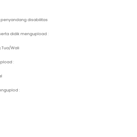
k penyandang disabilitas
serta didik mengupload :
g Tua/Wali
pload :
al
enguplod :