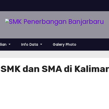
lian
Info Data
Galery Photo
SMK dan SMA di Kalima