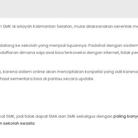
n SMK di wilayah Kalimantan Selatan, mulai dilaksanakan serentak me
atang ke sekolah yang menjadi tujuannya. Padahal dengan sisstem o
aftaran dimana saja asal bisa terkoneksi dengan internet, tidak per
ak, karena sistem online akan menciptakan konpetisi yang adil karena
hasil sementara bisa di pantau secara update.
gkat SMK, jadi tidak dapat SMA dan SMK sekaligus dengan
paling banya
han sekolah swasta