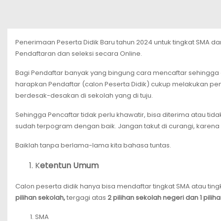
Penerimaan Peserta Didik Baru tahun 2024 untuk tingkat SMA da
Pendaftaran dan seleksi secara Online.
Bagi Pendaftar banyak yang bingung cara mencaftar sehingga d
harapkan Pendaftar (calon Peserta Didik) cukup melakukan pend
berdesak-desakan di sekolah yang di tuju.
Sehingga Pencaftar tidak perlu khawatir, bisa diterima atau tid
sudah terpogram dengan baik. Jangan takut di curangi, karena 
Baiklah tanpa berlama-lama kita bahasa tuntas.
K
etentun Umum
Calon peserta didik hanya bisa mendaftar tingkat SMA atau tin
pilihan sekolah,
tergagi atas
2 pilihan sekolah negeri dan 1 pili
SMA