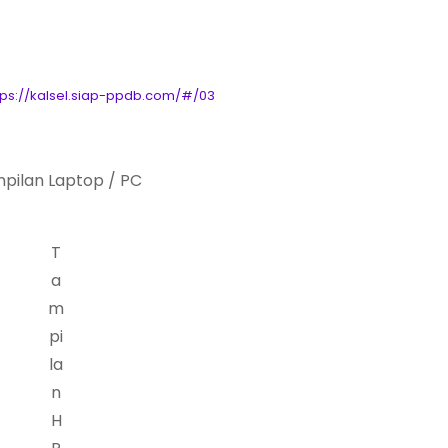
tps://kalsel.siap-ppdb.com/#/03
pilan Laptop / PC
T
a
m
pi
la
n
H