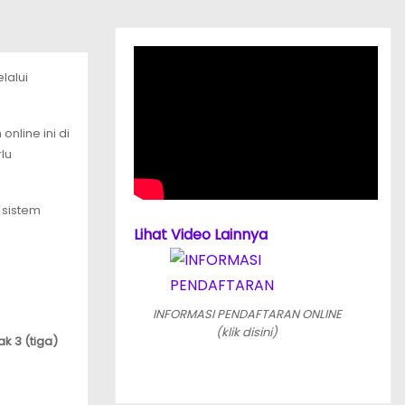
lalui
nline ini di
lu
 sistem
Lihat Video Lainnya
INFORMASI PENDAFTARAN ONLINE
(klik disini)
k 3 (tiga)