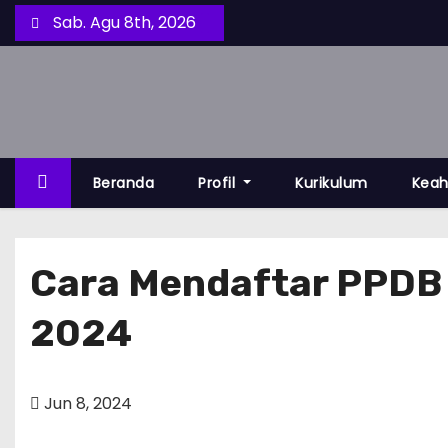
S
Sab. Agu 8th, 2026
k
i
p
t
o
c
Beranda
Profil
Kurikulum
Keah
o
n
t
Cara Mendaftar PPDB 
e
n
2024
t
Jun 8, 2024