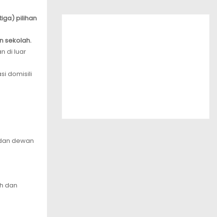
iga) pilihan
an sekolah.
n di luar
i domisili
 dan dewan
ah dan