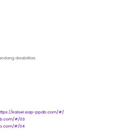
andang disabilitas
ttps://kalsel.siap-ppdb.com/#/
pdb.com/#/03
pdb.com/#/04