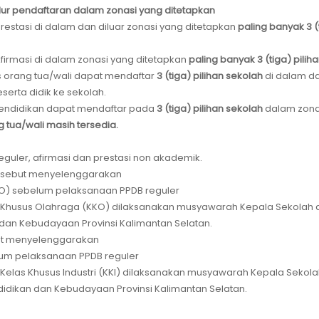
jalur pendaftaran dalam zonasi yang ditetapkan
prestasi di dalam dan diluar zonasi yang ditetapkan
paling banyak 3 (t
Afirmasi di dalam zonasi yang ditetapkan
paling banyak 3 (tiga) pilih
as orang tua/wali dapat mendaftar
3 (tiga) pilihan sekolah
di dalam da
serta didik ke sekolah.
ependidikan dapat mendaftar pada
3 (tiga) pilihan sekolah
dalam zonas
 tua/wali masih tersedia.
eguler, afirmasi dan prestasi non akademik.
tersebut menyelenggarakan
KO) sebelum pelaksanaan PPDB reguler
 Khusus Olahraga (KKO) dilaksanakan musyawarah Kepala Sekolah
dan Kebudayaan Provinsi Kalimantan Selatan.
ebut menyelenggarakan
elum pelaksanaan PPDB reguler
elas Khusus Industri (KKI) dilaksanakan musyawarah Kepala Sekol
idikan dan Kebudayaan Provinsi Kalimantan Selatan.