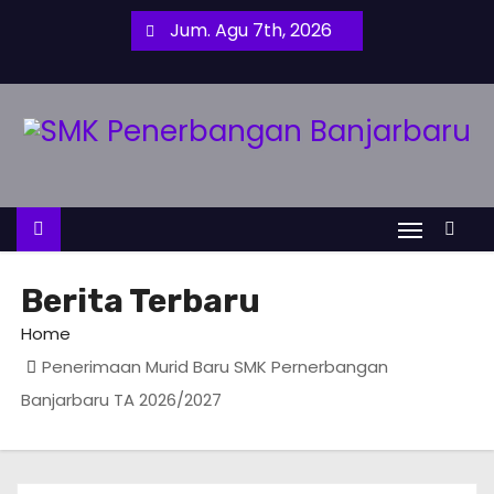
S
Jum. Agu 7th, 2026
k
i
p
t
o
c
o
n
t
Berita Terbaru
e
Home
n
Penerimaan Murid Baru SMK Pernerbangan
t
Banjarbaru TA 2026/2027