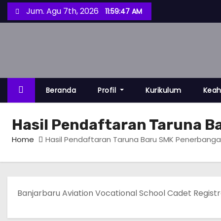
S
Jum. Agu 7th, 2026
11:59:48 AM
k
i
p
t
o
c
Beranda
Profil
Kurikulum
Keah
o
n
Hasil Pendaftaran Taruna 
t
Home
Hasil Pendaftaran Taruna Baru SMK Penerbanga
e
n
t
Banjarbaru Aviation Vocational School Cadet Registr