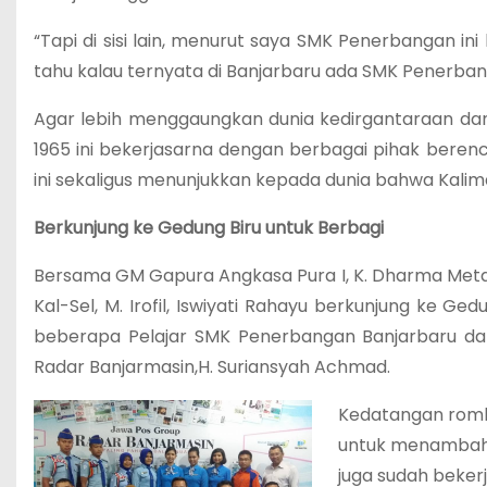
“Tapi di sisi lain, menurut saya SMK Penerbangan 
tahu kalau ternyata di Banjarbaru ada SMK Penerba
Agar lebih menggaungkan dunia kedirgantaraan dan
1965 ini bekerjasarna dengan berbagai pihak beren
ini sekaligus menunjukkan kepada dunia bahwa Kalim
Berkunjung ke Gedung Biru untuk Berbagi
Bersama GM Gapura Angkasa Pura I, K. Dharma Meta
Kal-Sel, M. Irofil, Iswiyati Rahayu berkunjung ke 
beberapa Pelajar SMK Penerbangan Banjarbaru dan 
Radar Banjarmasin,H. Suriansyah Achmad.
Kedatangan rombo
untuk menambah i
juga sudah beker