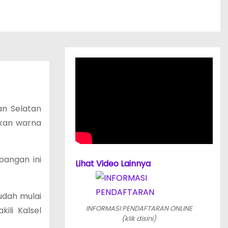
an Selatan
ikan warna
rbangan ini
Lihat Video Lainnya
udah mulai
INFORMASI PENDAFTARAN ONLINE
ili Kalsel
(klik disini)