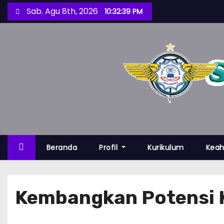
S
Sab. Agu 8th, 2026
10:32:40 PM
k
i
p
t
o
c
o
n
t
e
Beranda
Profil
Kurikulum
Keah
n
t
Kembangkan Potensi 