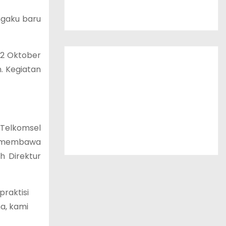
ngaku baru
22 Oktober
. Kegiatan
 Telkomsel
an membawa
h Direktur
raktisi
a, kami