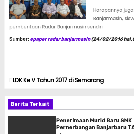
Harapannya juga
Banjarmasin, si
pemberitaan Radar Banjarmasin sendiri.
Sumber:
epaper radar banjarmasin
(24/02/2016 hal.8
LDK Ke V Tahun 2017 di Semarang
N
a
Berita Terkait
v
i
Penerimaan Murid Baru SMK
Pernerbangan Banjarbaru T
g