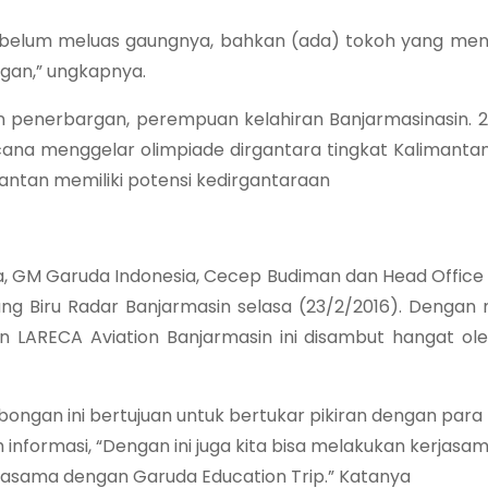
ini belum meluas gaungnya, bahkan (ada) tokoh yang me
ngan,” ungkapnya.
 penerbargan, perempuan kelahiran Banjarmasinasin. 
cana menggelar olimpiade dirgantara tingkat Kalimantan
antan memiliki potensi kedirgantaraan
, GM Garuda Indonesia, Cecep Budiman dan Head Office
Gedung Biru Radar Banjarmasin selasa (23/2/2016). Deng
LARECA Aviation Banjarmasin ini disambut hangat ole
ngan ini bertujuan untuk bertukar pikiran dengan para p
nformasi, “Dengan ini juga kita bisa melakukan kerjasam
jasama dengan Garuda Education Trip.” Katanya