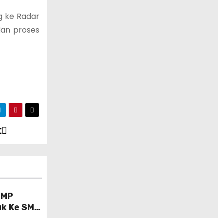
g ke Radar
an proses
t
SMP
uk Ke SMK