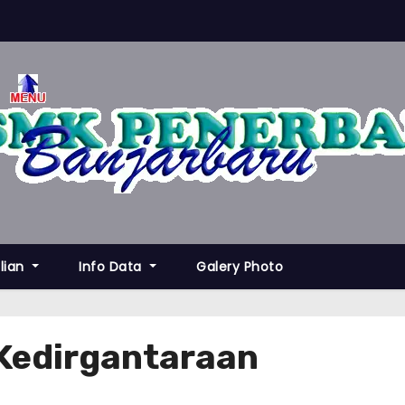
lian
Info Data
Galery Photo
Kedirgantaraan