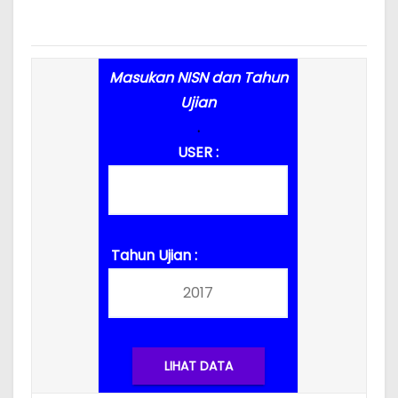
Masukan NISN dan Tahun
Ujian
.
USER :
.
Tahun Ujian :