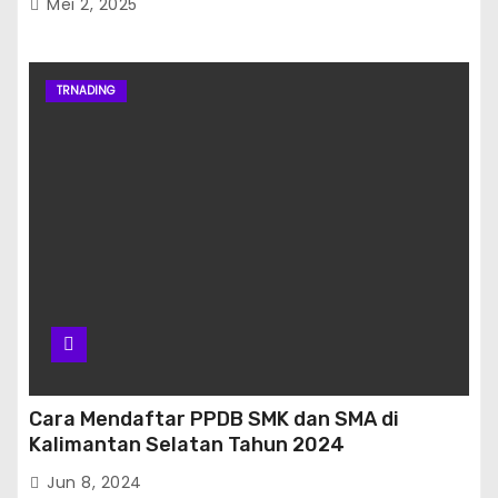
Mei 2, 2025
TRNADING
Cara Mendaftar PPDB SMK dan SMA di
Kalimantan Selatan Tahun 2024
Jun 8, 2024