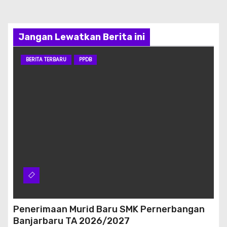
Jangan Lewatkan Berita ini
BERITA TERBARU
PPDB
Penerimaan Murid Baru SMK Pernerbangan
Banjarbaru TA 2026/2027