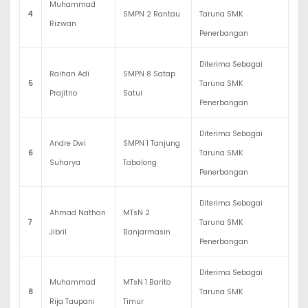
Muhammad
4
SMPN 2 Rantau
Taruna SMK
Rizwan
Penerbangan
Diterima Sebagai
Raihan Adi
SMPN 8 Satap
5
Taruna SMK
Prajitno
Satui
Penerbangan
Diterima Sebagai
Andre Dwi
SMPN 1 Tanjung
6
Taruna SMK
Suharya
Tabalong
Penerbangan
Diterima Sebagai
Ahmad Nathan
MTsN 2
7
Taruna SMK
Jibril
Banjarmasin
Penerbangan
Diterima Sebagai
Muhammad
MTsN 1 Barito
8
Taruna SMK
Rija Taupani
Timur