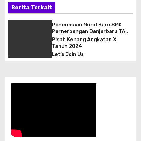
v
Berita Terkait
i
Penerimaan Murid Baru SMK
g
Pernerbangan Banjarbaru TA
2026/2027
Pisah Kenang Angkatan X
a
Tahun 2024
Let’s Join Us
s
i
p
o
s