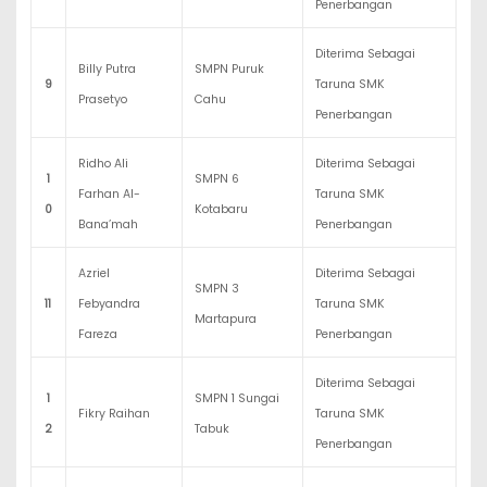
Penerbangan
Diterima Sebagai
Billy Putra
SMPN Puruk
9
Taruna SMK
Prasetyo
Cahu
Penerbangan
Ridho Ali
Diterima Sebagai
1
SMPN 6
Farhan Al-
Taruna SMK
0
Kotabaru
Bana’mah
Penerbangan
Azriel
Diterima Sebagai
SMPN 3
11
Febyandra
Taruna SMK
Martapura
Fareza
Penerbangan
Diterima Sebagai
1
SMPN 1 Sungai
Fikry Raihan
Taruna SMK
2
Tabuk
Penerbangan