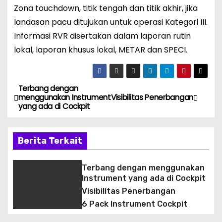
Zona touchdown, titik tengah dan titik akhir, jika
landasan pacu ditujukan untuk operasi Kategori III.
Informasi RVR disertakan dalam laporan rutin
lokal, laporan khusus lokal, METAR dan SPECI.
Terbang dengan
N
menggunakan Instrument
Visibilitas Penerbangan
yang ada di Cockpit
a
v
Berita Terkait
i
Terbang dengan menggunakan
g
Instrument yang ada di Cockpit
Visibilitas Penerbangan
a
6 Pack Instrument Cockpit
s