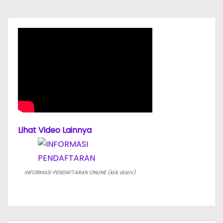
i
p
o
s
Lihat Video Lainnya
INFORMASI PENDAFTARAN ONLINE (klik disini)