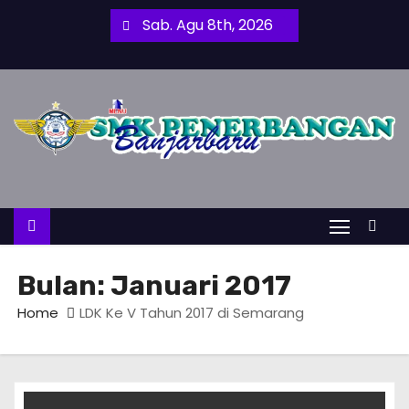
S
Sab. Agu 8th, 2026
k
i
p
t
o
c
o
n
t
e
Bulan:
Januari 2017
n
Home
LDK Ke V Tahun 2017 di Semarang
t