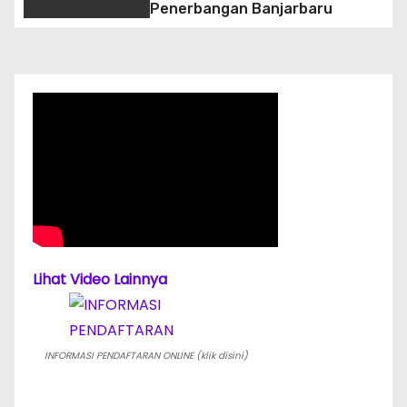
Penerbangan Banjarbaru
i
p
o
s
Lihat Video Lainnya
INFORMASI PENDAFTARAN ONLINE (klik disini)