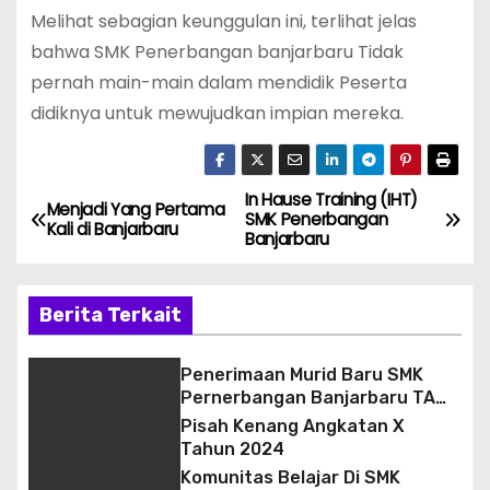
Melihat sebagian keunggulan ini, terlihat jelas
bahwa SMK Penerbangan banjarbaru Tidak
pernah main-main dalam mendidik Peserta
didiknya untuk mewujudkan impian mereka.
In Hause Training (IHT)
N
Menjadi Yang Pertama
SMK Penerbangan
Kali di Banjarbaru
Banjarbaru
a
v
Berita Terkait
i
Penerimaan Murid Baru SMK
g
Pernerbangan Banjarbaru TA
2026/2027
Pisah Kenang Angkatan X
a
Tahun 2024
Komunitas Belajar Di SMK
s