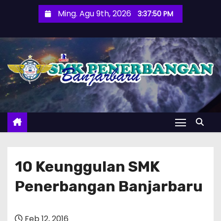
S
Ming. Agu 9th, 2026
3:37:51 PM
k
i
p
t
o
c
o
n
t
e
n
10 Keunggulan SMK
t
Penerbangan Banjarbaru
Feb 12, 2016