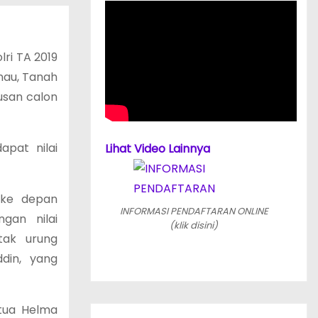
lri TA 2019
anau, Tanah
lusan calon
apat nilai
Lihat Video Lainnya
 ke depan
INFORMASI PENDAFTARAN ONLINE
gan nilai
(klik disini)
tak urung
din, yang
gtua Helma