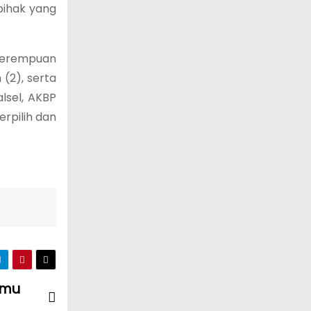
pihak yang
 perempuan
 (2), serta
lsel, AKBP
erpilih dan
lmu