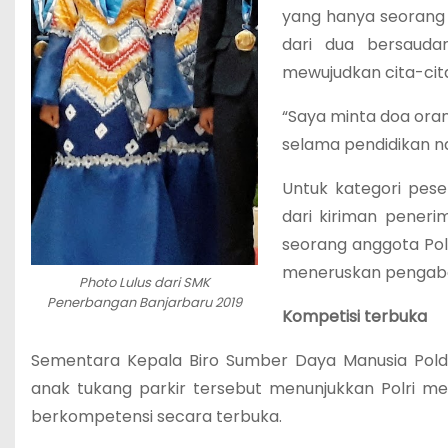
yang hanya seorang 
dari dua bersaudar
mewujudkan cita-cita
“Saya minta doa ora
selama pendidikan nan
Untuk kategori peser
dari kiriman peneri
seorang anggota Polr
meneruskan pengabd
Photo Lulus dari SMK
Penerbangan Banjarbaru 2019
Kompetisi terbuka
Sementara Kepala Biro Sumber Daya Manusia Polda
anak tukang parkir tersebut menunjukkan Polri 
berkompetensi secara terbuka.