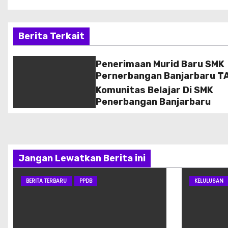
a
v
Berita Terkait
i
Penerimaan Murid Baru SMK
g
Pernerbangan Banjarbaru T
2026/2027
Komunitas Belajar Di SMK
a
Penerbangan Banjarbaru
s
i
p
Jangan Lewatkan Berita ini
o
BERITA TERBARU
PPDB
KELULUSAN
s