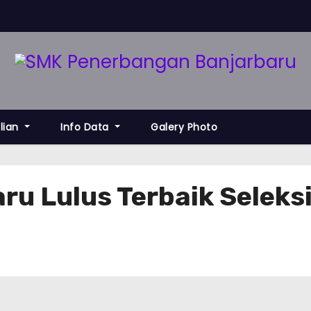
lian
Info Data
Galery Photo
u Lulus Terbaik Seleks