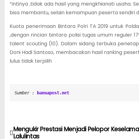
“Intinya ,tidak ada hasil yang mengkhianati usaha.
bisa membantu, selain kemampuan peserta sendiri d
Kuota penerimaan Bintara Polri TA 2019 untuk Polda 
,dengan rincian bintara polisi tugas umum reguler 17
talent scouting (10). Dalam sidang terbuka penetap
Doni Hadi Santoso, membacakan hasil ranking peserta 
lulus tidak terpilih
Sumber :
banuapost.net
Mengukir Prestasi Menjadi Pelopor Keselam
N
Lalulintas