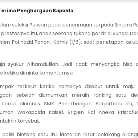
r Terima Penghargaan Kapolda
dalam seleksi Polwan pada penerimaan terpadu Bintara Po
t prestasinya itu, anak seorang tukang parkir di Sungai D
rjen Pol Yazid Fanani, Kamis (1/8), saat penetapan kelu
aja syukur Alhamdulilah. Jadi tidak menyangka bisa d
ma ketika diminta komentarnya.
pak terkejut ketika namanya disebut untuk maju
gaan setelah diumumkan meraih ranking satu den
a nama alumnus SMK Penerbangan Banjarbaru itu, 
man Wakapolda Kalsel, Brigjen Pol Aneka Pristafud
tukhir tersebut.
polisi bintang satu itu, lantaran latar belakang oran