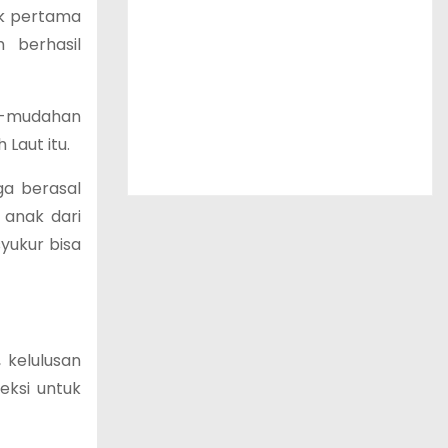
ak pertama
 berhasil
ah-mudahan
 Laut itu.
ga berasal
 anak dari
syukur bisa
 kelulusan
eksi untuk