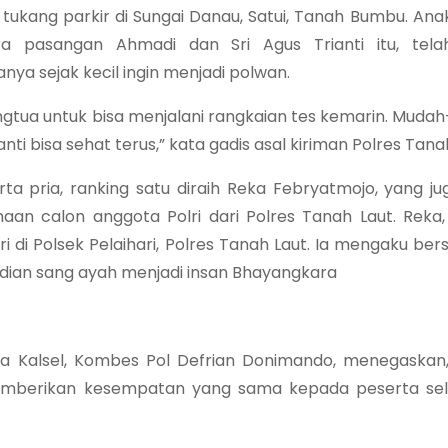
tukang parkir di Sungai Danau, Satui, Tanah Bumbu. An
a pasangan Ahmadi dan Sri Agus Trianti itu, telah
nya sejak kecil ingin menjadi polwan.
ngtua untuk bisa menjalani rangkaian tes kemarin. Mud
ti bisa sehat terus,” kata gadis asal kiriman Polres Tanah
ta pria, ranking satu diraih Reka Febryatmojo, yang ju
maan calon anggota Polri dari Polres Tanah Laut. Reka,
i di Polsek Pelaihari, Polres Tanah Laut. Ia mengaku ber
ian sang ayah menjadi insan Bhayangkara
 Kalsel, Kombes Pol Defrian Donimando, menegaskan,
memberikan kesempatan yang sama kepada peserta sel