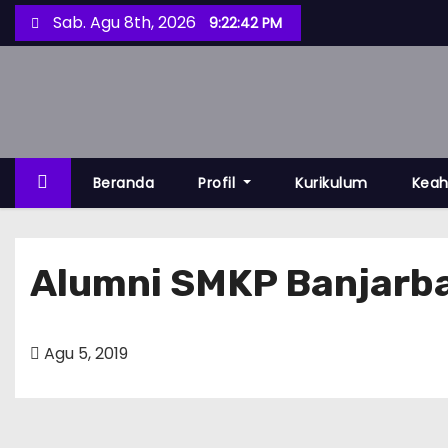
S
Sab. Agu 8th, 2026
9:22:42 PM
k
i
p
t
o
c
Beranda
Profil
Kurikulum
Keah
o
n
t
Alumni SMKP Banjarbar
e
n
t
Agu 5, 2019