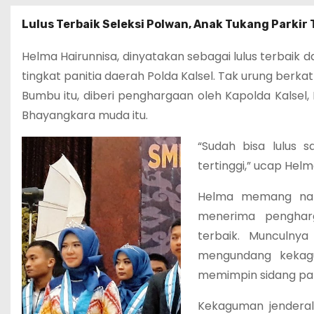
Lulus Terbaik Seleksi Polwan, Anak Tukang Parki
Helma Hairunnisa, dinyatakan sebagai lulus terbaik 
tingkat panitia daerah Polda Kalsel. Tak urung berka
Bumbu itu, diberi penghargaan oleh Kapolda Kalsel, I
Bhayangkara muda itu.
“Sudah bisa lulus s
tertinggi,” ucap Hel
Helma memang nam
menerima penghar
terbaik. Munculny
mengundang kekagu
memimpin sidang pan
Kekaguman jenderal 